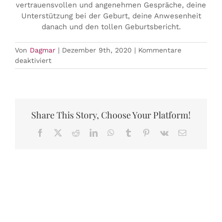
vertrauensvollen und angenehmen Gespräche, deine
Unterstützung bei der Geburt, deine Anwesenheit
danach und den tollen Geburtsbericht.
Von
Dagmar
|
Dezember 9th, 2020
|
Kommentare
für
deaktiviert
Sabine
Share This Story, Choose Your Platform!
Facebook
X
Reddit
LinkedIn
WhatsApp
Tumblr
Pinterest
Vk
E-
Mail