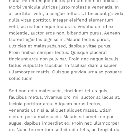
nulla. Pellentesque luctus pretium enim id finibus.
Morbi vehicula ultrices justo molestie venenatis. In
at porttitor velit, a congue tellus. Ut tincidunt gravida
nulla vitae porttitor. Integer eleifend elementum
velit, ac mattis neque luctus in. Vestibulum id ex
molestie, auctor eros non, bibendum purus. Aenean
laoreet egestas dignissim. Mauris lectus purus,
ultricies et malesuada sed, dapibus vitae purus.
Proin finibus semper lectus. Quisque placerat
tincidunt arcu non pulvinar. Proin nec neque iaculis
tellus vulputate faucibus. In facilisis diam a sapien
ullamcorper mattis. Quisque gravida urna ac posuere
sollicitudin.
Sed non odio malesuada, tincidunt tellus quis,
faucibus metus. Vivamus orci mi, auctor ac lacus at,
lacinia porttitor arcu. Aliquam purus lectus,
venenatis ut nisi a, aliquet aliquet massa. Etiam
dictum porta malesuada. Mauris sit amet tempor
augue, dapibus imperdiet ex. Proin nec ullamcorper
ex. Nunc fermentum sollicitudin felis, ac feugiat dui