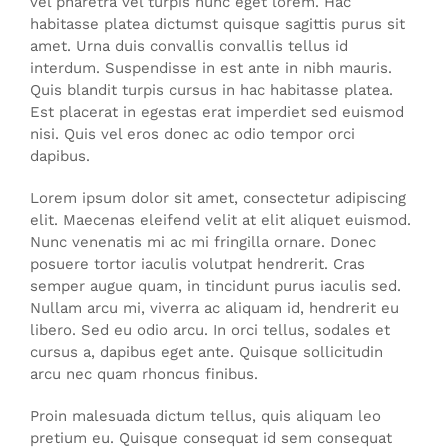
vel pharetra vel turpis nunc eget lorem. Hac
habitasse platea dictumst quisque sagittis purus sit
amet. Urna duis convallis convallis tellus id
interdum. Suspendisse in est ante in nibh mauris.
Quis blandit turpis cursus in hac habitasse platea.
Est placerat in egestas erat imperdiet sed euismod
nisi. Quis vel eros donec ac odio tempor orci
dapibus.
Lorem ipsum dolor sit amet, consectetur adipiscing
elit. Maecenas eleifend velit at elit aliquet euismod.
Nunc venenatis mi ac mi fringilla ornare. Donec
posuere tortor iaculis volutpat hendrerit. Cras
semper augue quam, in tincidunt purus iaculis sed.
Nullam arcu mi, viverra ac aliquam id, hendrerit eu
libero. Sed eu odio arcu. In orci tellus, sodales et
cursus a, dapibus eget ante. Quisque sollicitudin
arcu nec quam rhoncus finibus.
Proin malesuada dictum tellus, quis aliquam leo
pretium eu. Quisque consequat id sem consequat